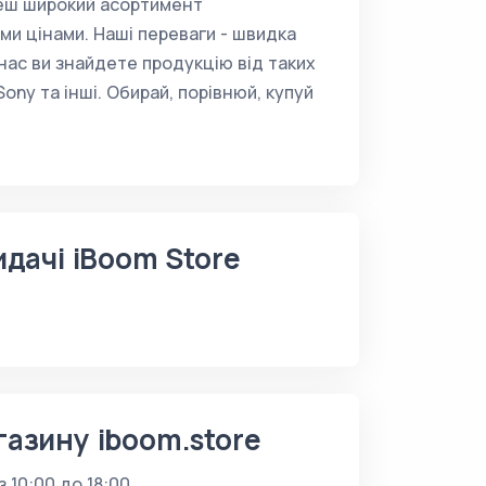
деш широкий асортимент
ми цінами. Наші переваги - швидка
нас ви знайдете продукцію від таких
 Sony та інші. Обирай, порівнюй, купуй
идачі iBoom Store
газину iboom.store
з 10:00 до 18:00