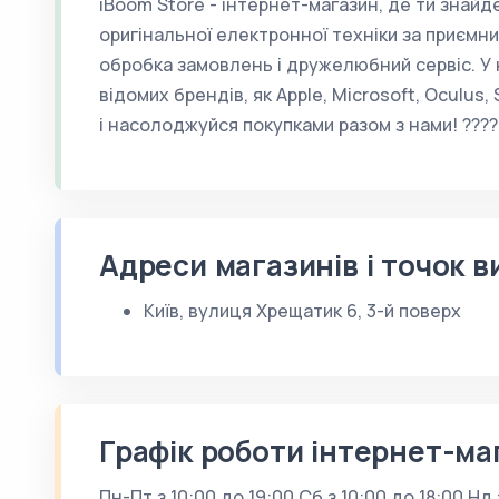
iBoom Store - інтернет-магазин, де ти знай
оригінальної електронної техніки за приємни
обробка замовлень і дружелюбний сервіс. У 
відомих брендів, як Apple, Microsoft, Oculus,
і насолоджуйся покупками разом з нами! ????
Адреси магазинів і точок в
Київ, вулиця Хрещатик 6, 3-й поверх
Графік роботи інтернет-ма
Пн-Пт з 10:00 до 19:00 Сб з 10:00 до 18:00 Нд 