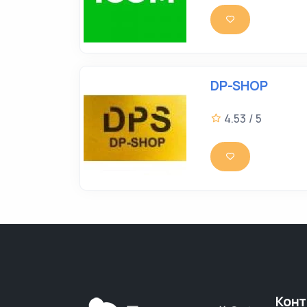
DP-SHOP
4.53 / 5
Конт