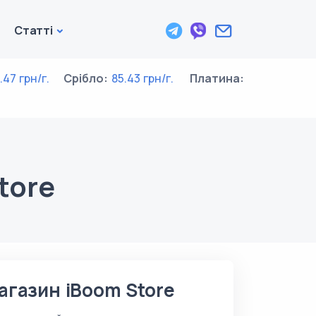
Cтатті
.47 грн/г.
Срібло:
85.43 грн/г.
Платина:
2495.46 грн
г.
tore
агазин iBoom Store