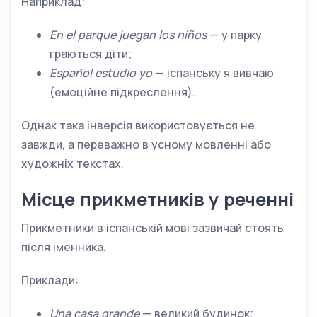
Наприклад:
En el parque juegan los niños
— у парку
граються діти;
Español estudio yo
— іспанську я вивчаю
(емоційне підкреслення).
Однак така інверсія використовується не
завжди, а переважно в усному мовленні або
художніх текстах.
Місце прикметників у реченні
Прикметники в іспанській мові зазвичай стоять
після іменника.
Приклади:
Una casa grande
— великий будинок;