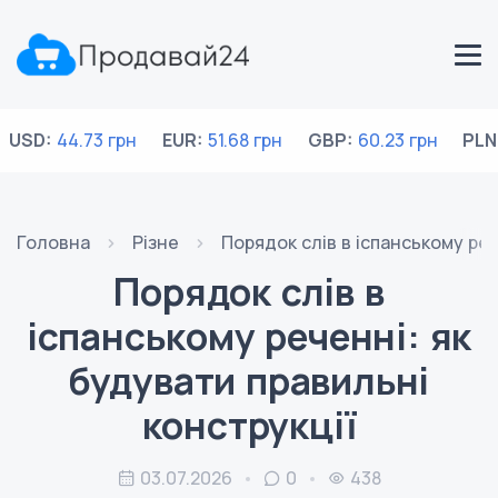
USD:
44.73 грн
EUR:
51.68 грн
GBP:
60.23 грн
PLN
Головна
Різне
Порядок слів в іспанському реч
Порядок слів в
іспанському реченні: як
будувати правильні
конструкції
03.07.2026
0
438