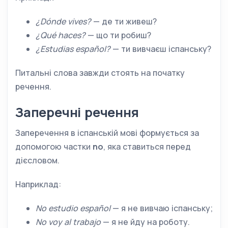
¿Dónde vives?
— де ти живеш?
¿Qué haces?
— що ти робиш?
¿Estudias español?
— ти вивчаєш іспанську?
Питальні слова завжди стоять на початку
речення.
Заперечні речення
Заперечення в іспанській мові формується за
допомогою частки
no
, яка ставиться перед
дієсловом.
Наприклад:
No estudio español
— я не вивчаю іспанську;
No voy al trabajo
— я не йду на роботу.