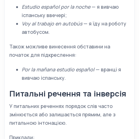
Estudio español por la noche
— я вивчаю
іспанську ввечері;
Voy al trabajo en autobús
— я їду на роботу
автобусом.
Також можливе винесення обставини на
початок для підкреслення:
Por la mañana estudio español
— вранці я
вивчаю іспанську.
Питальні речення та інверсія
У питальних реченнях порядок слів часто
змінюється або залишається прямим, але з
питальною інтонацією.
Приклади: